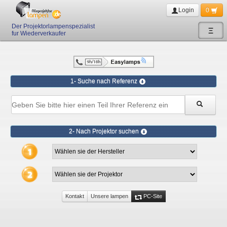
Login
0
Der Projektorlampenspezialist
Ξ
fur Wiederverkaufer
1- Suche nach Referenz
2- Nach Projektor suchen
Kontakt
Unsere lampen
PC-Site