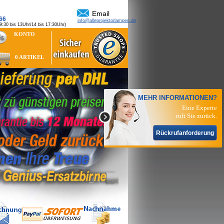
Email
66
info@alleprojektorlampen.de
0 bis 13Uhr/14 bis 17:30Uhr)
KONTO
0 ARTIKEL
MEHR INFORMATIONEN?
Eine Experte
ruft Sie zurück.
Rückrufanforderung