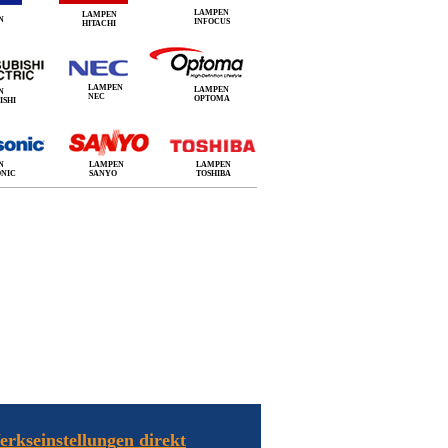
LAMPEN
LAMPEN
N
INFOCUS
HITACHI
LAMPEN
LAMPEN
N
NEC
OPTOMA
ISHI
N
LAMPEN
LAMPEN
ONIC
SANYO
TOSHIBA
erkseinstellungen direkt