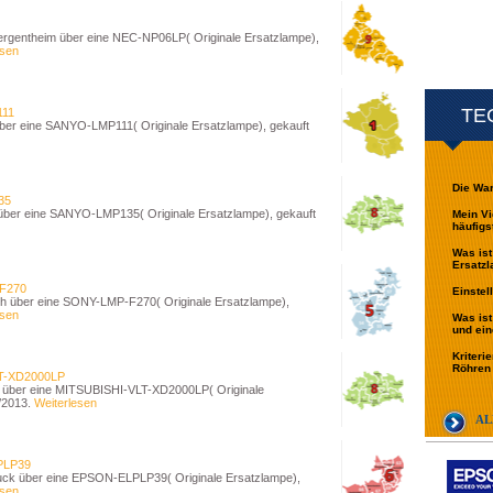
gentheim über eine NEC-NP06LP( Originale Ersatzlampe),
esen
TE
11
er eine SANYO-LMP111( Originale Ersatzlampe), gekauft
Die War
35
über eine SANYO-LMP135( Originale Ersatzlampe), gekauft
Mein Vi
häufigs
Was ist
Ersatzl
F270
Einstel
 über eine SONY-LMP-F270( Originale Ersatzlampe),
esen
Was ist
und ein
Kriteri
Röhren 
T-XD2000LP
 über eine MITSUBISHI-VLT-XD2000LP( Originale
/2013.
Weiterlesen
AL
PLP39
ck über eine EPSON-ELPLP39( Originale Ersatzlampe),
esen