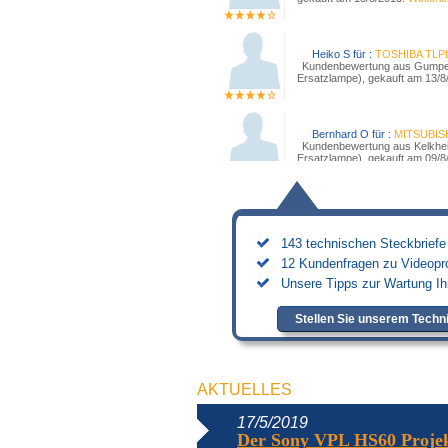
Heiko S für :
TOSHIBA TLP
Kundenbewertung aus Gumpel
Ersatzlampe), gekauft am 13/8
Bernhard O für :
MITSUBISH
Kundenbewertung aus Kelkhei
Ersatzlampe), gekauft am 09/8
Claus C für :
HITACHI DT00
Kundenbewertung aus Sulzbac
gekauft am 15/7/2013.
Weiterl
143 technischen Steckbriefe 
12 Kundenfragen zu Videopro
Unsere Tipps zur Wartung Ih
Stellen Sie unserem Techni
AKTUELLES
17/5/2019
Der Sony VPL HS60 Projek