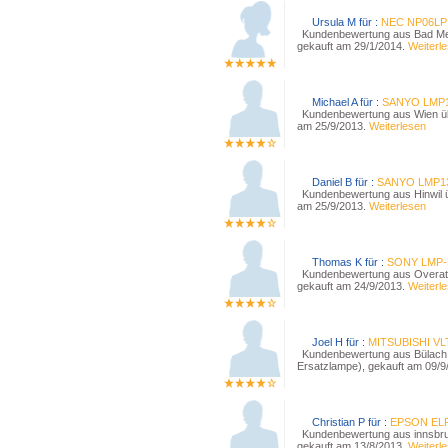
Ursula M für :
NEC NP06LP
Kundenbewertung aus Bad Mer
gekauft am 29/1/2014.
Weiterl
Michael A für :
SANYO LMP1
Kundenbewertung aus Wien üb
am 25/9/2013.
Weiterlesen
Daniel B für :
SANYO LMP1
Kundenbewertung aus Hinwil 
am 25/9/2013.
Weiterlesen
Thomas K für :
SONY LMP-
Kundenbewertung aus Overath
gekauft am 24/9/2013.
Weiterl
Joel H für :
MITSUBISHI VL
Kundenbewertung aus Bülach
Ersatzlampe), gekauft am 09/9
Christian P für :
EPSON EL
Kundenbewertung aus innsbru
gekauft am 13/8/2013.
Weiterl