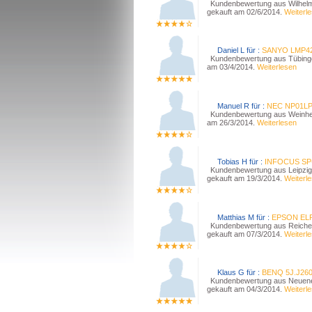
Kundenbewertung aus Wilhelm
gekauft am 02/6/2014.
Weiterl
Daniel L für :
SANYO LMP4
Kundenbewertung aus Tübinge
am 03/4/2014.
Weiterlesen
Manuel R für :
NEC NP01L
Kundenbewertung aus Weinhei
am 26/3/2014.
Weiterlesen
Tobias H für :
INFOCUS SP
Kundenbewertung aus Leipzig
gekauft am 19/3/2014.
Weiterl
Matthias M für :
EPSON EL
Kundenbewertung aus Reiche
gekauft am 07/3/2014.
Weiterl
Klaus G für :
BENQ 5J.J260
Kundenbewertung aus Neueneg
gekauft am 04/3/2014.
Weiterl