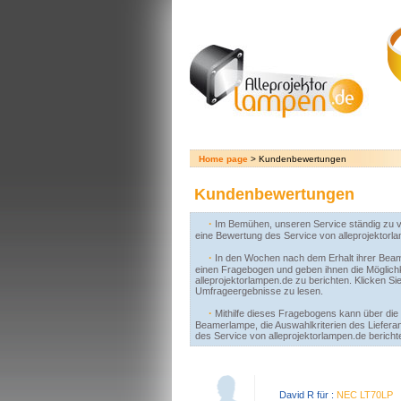
Home page
> Kundenbewertungen
Kundenbewertungen
·
Im Bemühen, unseren Service ständig zu v
eine Bewertung des Service von alleprojektorl
·
In den Wochen nach dem Erhalt ihrer Bea
einen Fragebogen und geben ihnen die Möglichke
alleprojektorlampen.de zu berichten. Klicken 
Umfrageergebnisse zu lesen.
·
Mithilfe dieses Fragebogens kann über di
Beamerlampe, die Auswahlkriterien des Liefera
des Service von alleprojektorlampen.de bericht
David R für :
NEC LT70LP