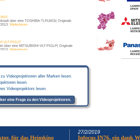
LAMPE
EPSON
LW15
stadt über eine TOSHIBA-TLPLW15( Originale
/2013.
Weiterlesen
LAMPE
MITSUB
I VLT-PX1LP
m über eine MITSUBISHI-VLT-PX1LP( Originale
/2013.
Weiterlesen
LAMPE
PANAS
911
h über eine HITACHI-DT00911( Originale Ersatzlampe),
esen
zu Videoprojektoren aller Marken lesen.
jektoren lesen.
res Videoprojektors lesen.
ker eine Frage zu den Videoprojektoren.
27/2/2019
tor, für das Heimkino
Infocus IN76, ein dank W