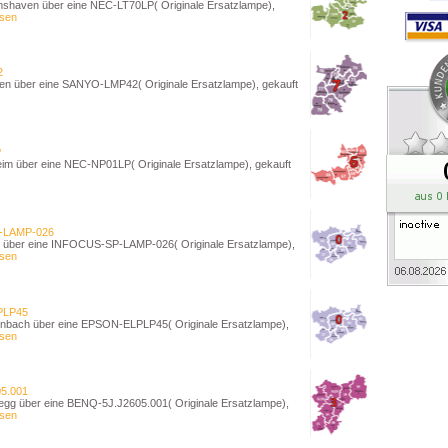
shaven über eine NEC-LT70LP( Originale Ersatzlampe),
esen
2
n über eine SANYO-LMP42( Originale Ersatzlampe), gekauft
P
m über eine NEC-NP01LP( Originale Ersatzlampe), gekauft
-LAMP-026
 über eine INFOCUS-SP-LAMP-026( Originale Ersatzlampe),
esen
PLP45
nbach über eine EPSON-ELPLP45( Originale Ersatzlampe),
esen
5.001
g über eine BENQ-5J.J2605.001( Originale Ersatzlampe),
esen