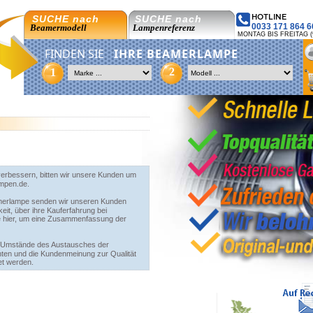
HOTLINE
SUCHE nach
SUCHE nach
0033 171 864 6
Beamermodell
Lampenreferenz
MONTAG BIS FREITAG (9:3
FINDEN SIE
IHRE BEAMERLAMPE
2
1
erbessern, bitten wir unsere Kunden um
ampen.de.
merlampe senden wir unseren Kunden
it, über ihre Kauferfahrung bei
Sie hier, um eine Zusammenfassung der
e Umstände des Austausches der
nten und die Kundenmeinung zur Qualität
et werden.