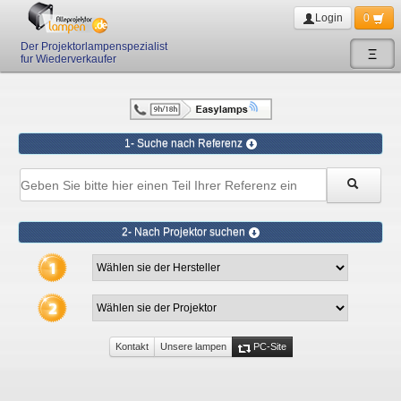
Login
0
Der Projektorlampenspezialist
Ξ
fur Wiederverkaufer
1- Suche nach Referenz
2- Nach Projektor suchen
Kontakt
Unsere lampen
PC-Site