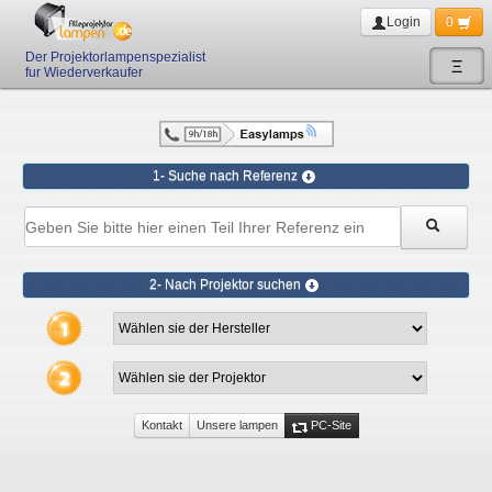
Login
0
Der Projektorlampenspezialist
Ξ
fur Wiederverkaufer
1- Suche nach Referenz
2- Nach Projektor suchen
Kontakt
Unsere lampen
PC-Site