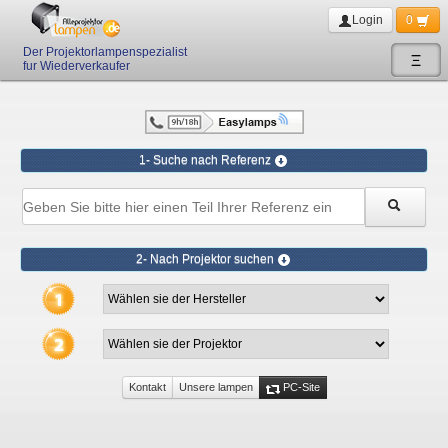
Login
0
Der Projektorlampenspezialist
Ξ
fur Wiederverkaufer
1- Suche nach Referenz
2- Nach Projektor suchen
Kontakt
Unsere lampen
PC-Site