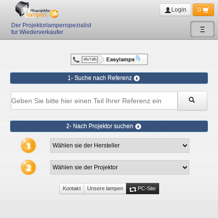
Login
0
Der Projektorlampenspezialist
Ξ
fur Wiederverkaufer
1- Suche nach Referenz
2- Nach Projektor suchen
Kontakt
Unsere lampen
PC-Site