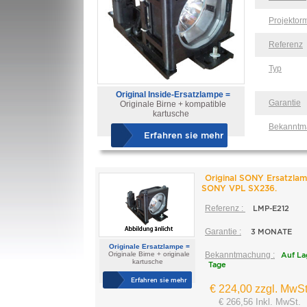
Projektor
Referenz
Typ
Original Inside-Ersatzlampe =
Garantie
Originale Birne + kompatible
kartusche
Bekanntm
Erfahren sie mehr
Original SONY Ersatzlam
SONY VPL SX236.
Referenz :
LMP-E212
Garantie :
3 MONATE
Originale Ersatzlampe =
Originale Birne + originale
Bekanntmachung :
Auf La
kartusche
Tage
Erfahren sie mehr
€ 224,00 zzgl. MwSt
€ 266,56 Inkl. MwSt.