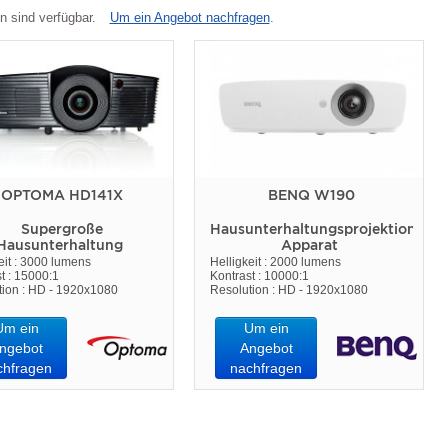
n sind verfügbar.
Um ein Angebot nachfragen
.
OPTOMA HD141X
BENQ W190
Supergroße
Hausunterhaltungsprojektions
Hausunterhaltung
Apparat
eit : 3000 lumens
Helligkeit : 2000 lumens
t : 15000:1
Kontrast : 10000:1
tion : HD - 1920x1080
Resolution : HD - 1920x1080
Um ein
Um ein
ngebot
Angebot
chfragen
nachfragen