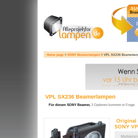
SU
Beam
Home page
>
SONY Beamerlampen
> VPL SX236 Beamerlam
VPL SX236 Beamerlampen
Für diesen SONY Beamer,
3 Optionen kommen in Frage.
Original
SONY VP
Markierun