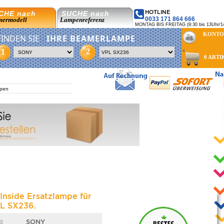
HOTLINE
CHE nach
SUCHE nach
0033 171 864 666
ermodell
Lampenreferenz
MONTAG BIS FREITAG (9:30 bis 13Uhr/14
KONTO
FINDEN SIE
IHRE BEAMERLAMPE
2
1
0 ARTI
pen
 Inside Ersatzlampe für
L SX236.
g
SONY