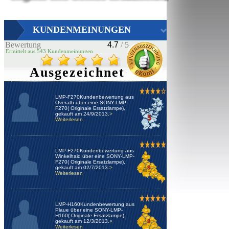
KUNDENMEINUNGEN
Bewertung
4.7
/ 5
Ermittelt aus 543 Kundenmeinungen
Ausgezeichnet
LMP-F270Kundenbewertung aus
Overath über eine SONY-LMP-
F270( Originale Ersatzlampe),
gekauft am 24/9/2013.
>
Weiterlesen
LMP-F270Kundenbewertung aus
Winkelhaid über eine SONY-LMP-
F270( Originale Ersatzlampe),
gekauft am 02/7/2013.
>
Weiterlesen
LMP-H160Kundenbewertung aus
Plaue über eine SONY-LMP-
H160( Originale Ersatzlampe),
gekauft am 12/3/2013.
>
Weiterlesen