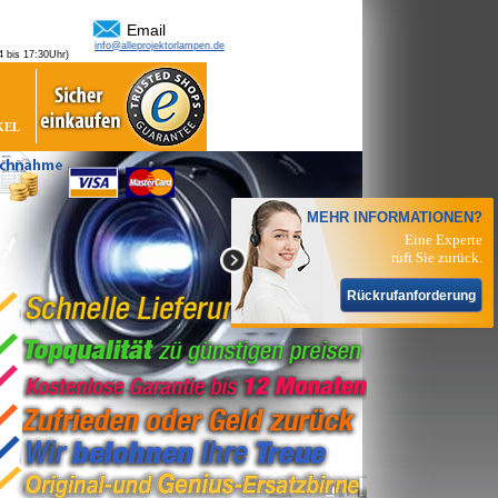
Email
info@alleprojektorlampen.de
 bis 17:30Uhr)
KEL
MEHR INFORMATIONEN?
Eine Experte
ruft Sie zurück.
Rückrufanforderung