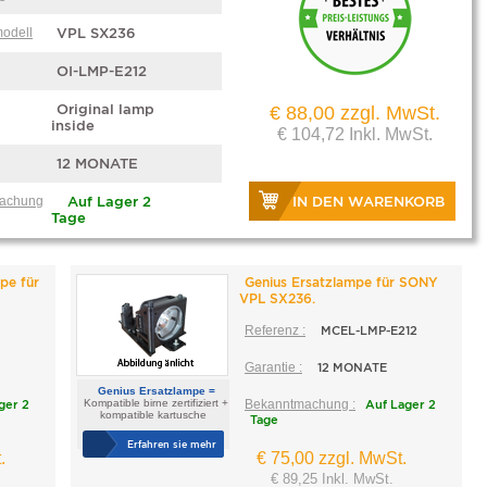
modell
VPL SX236
OI-LMP-E212
Original lamp
€ 88,00 zzgl. MwSt.
inside
€ 104,72 Inkl. MwSt.
12 MONATE
IN DEN WARENKORB
achung
Auf Lager 2
Tage
pe für
Genius Ersatzlampe für SONY
VPL SX236.
Referenz :
MCEL-LMP-E212
Garantie :
12 MONATE
Genius Ersatzlampe =
ger 2
Kompatible birne zertifiziert +
Bekanntmachung :
Auf Lager 2
kompatible kartusche
Tage
Erfahren sie mehr
.
€ 75,00 zzgl. MwSt.
€ 89,25 Inkl. MwSt.