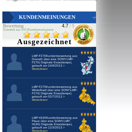
KUNDENMEINUNGEN
Bewertung
4.7
/ 5
Ermittelt aus 543 Kundenmeinungen
Ausgezeichnet
LMP-F270Kundenbewertung aus
Overath über eine SONY-LMP-
F270( Originale Ersatzlampe),
gekauft am 24/9/2013.
>
Weiterlesen
LMP-F270Kundenbewertung aus
Winkelhaid über eine SONY-LMP-
F270( Originale Ersatzlampe),
gekauft am 02/7/2013.
>
Weiterlesen
LMP-H160Kundenbewertung aus
Plaue über eine SONY-LMP-
H160( Originale Ersatzlampe),
gekauft am 12/3/2013.
>
Weiterlesen