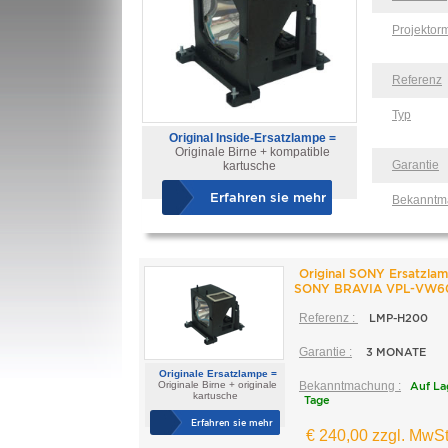
Projektor
Referenz
Typ
Original Inside-Ersatzlampe =
Originale Birne + kompatible
Garantie
kartusche
Erfahren sie mehr
Bekanntm
Original SONY Ersatzlam
SONY BRAVIA VPL-VW6
Referenz :
LMP-H200
Garantie :
3 MONATE
Originale Ersatzlampe =
Originale Birne + originale
Bekanntmachung :
Auf La
kartusche
Tage
Erfahren sie mehr
€ 240,00 zzgl. MwSt