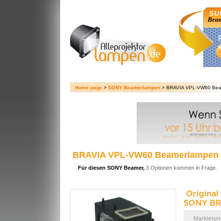
SU
Beam
Home page
>
SONY Beamerlampen
> BRAVIA VPL-VW60 Bea
BRAVIA VPL-VW60 Beamerlampen
Für diesen SONY Beamer,
3 Optionen kommen in Frage.
Original
SONY BR
Markierun