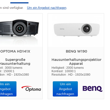
n sind verfügbar.
Um ein Angebot nachfragen
.
OPTOMA HD141X
BENQ W190
Supergroße
Hausunterhaltungsprojektions
Hausunterhaltung
Apparat
eit : 3000 lumens
Helligkeit : 2000 lumens
t : 15000:1
Kontrast : 10000:1
tion : HD - 1920x1080
Resolution : HD - 1920x1080
Um ein
Um ein
ngebot
Angebot
chfragen
nachfragen