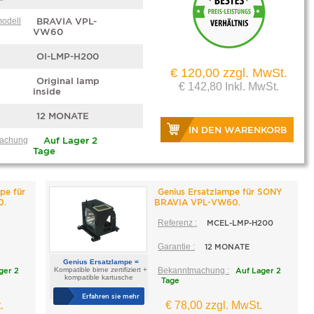
modell
BRAVIA VPL-
VW60
OI-LMP-H200
€ 120,00 zzgl. MwSt.
Original lamp
€ 142,80 Inkl. MwSt.
inside
12 MONATE
IN DEN WARENKORB
achung
Auf Lager 2
Tage
pe für
Genius Ersatzlampe für SONY
0.
BRAVIA VPL-VW60.
Referenz :
MCEL-LMP-H200
Garantie :
12 MONATE
Genius Ersatzlampe =
ger 2
Kompatible birne zertifiziert +
Bekanntmachung :
Auf Lager 2
kompatible kartusche
Tage
Erfahren sie mehr
.
€ 78,00 zzgl. MwSt.