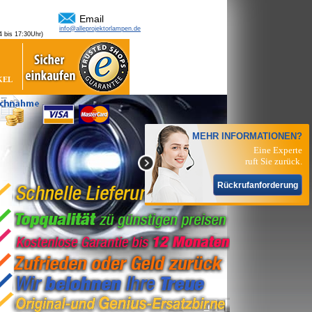
Email
info@alleprojektorlampen.de
 bis 17:30Uhr)
KEL
MEHR INFORMATIONEN?
Eine Experte
ruft Sie zurück.
Rückrufanforderung