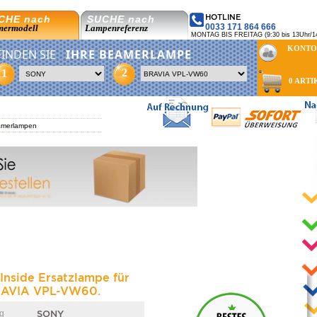
HOTLINE
CHE nach
SUCHE nach
0033 171 864 666
ermodell
Lampenreferenz
MONTAG BIS FREITAG (9:30 bis 13Uhr/14
KONTO
FINDEN SIE
IHRE BEAMERLAMPE
2
1
0 ARTI
merlampen
 Inside Ersatzlampe für
AVIA VPL-VW60.
g
SONY