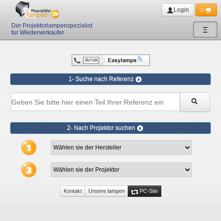
Login
0
Der Projektorlampenspezialist
Ξ
fur Wiederverkaufer
1- Suche nach Referenz
2- Nach Projektor suchen
Kontakt
Unsere lampen
PC-Site