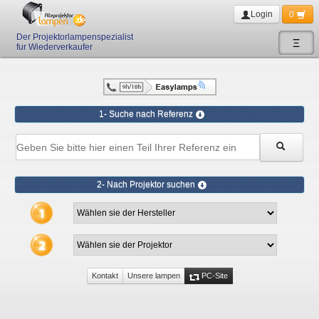
Login
0
Der Projektorlampenspezialist
Ξ
fur Wiederverkaufer
1- Suche nach Referenz
2- Nach Projektor suchen
Kontakt
Unsere lampen
PC-Site