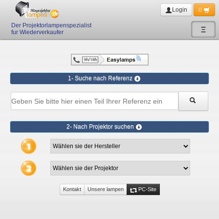
Login
0
Der Projektorlampenspezialist
Ξ
fur Wiederverkaufer
1- Suche nach Referenz
2- Nach Projektor suchen
Kontakt
Unsere lampen
PC-Site