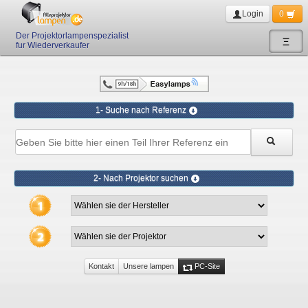
Login
0
Der Projektorlampenspezialist
Ξ
fur Wiederverkaufer
1- Suche nach Referenz
2- Nach Projektor suchen
Kontakt
Unsere lampen
PC-Site