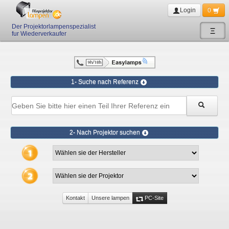
Login
0
Der Projektorlampenspezialist
Ξ
fur Wiederverkaufer
1- Suche nach Referenz
2- Nach Projektor suchen
Kontakt
Unsere lampen
PC-Site